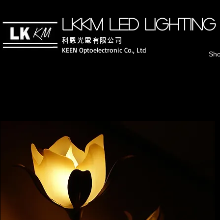
LKKM LED lighting
科恩光電有
限公司
KEEN Optoelectronic Co., Ltd
Sh