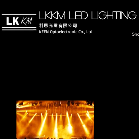
LKKM LED lighting
科恩光電有
限公司
KEEN Optoelectronic Co., Ltd
Sh