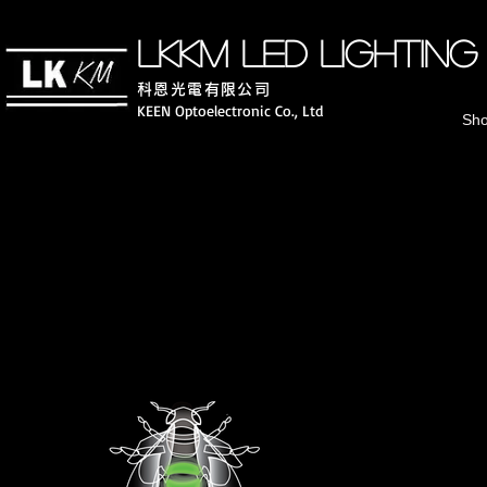
LKKM LED lighting
科恩光電有
限公司
KEEN Optoelectronic Co., Ltd
Sh