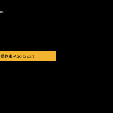
ure
*
物車-Add to cart