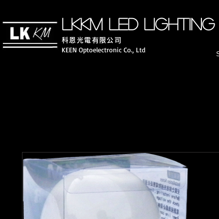
LKKM LED lighting
科恩光電有限公司
KEEN Optoelectronic Co., Ltd