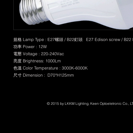
規格 Lamp Type : E27螺頭 / B22釘頭   E27 Edison screw / B22 
功率 Power : 12W         
電壓 Voltage : 220-240Vac
亮度 Brightness: 1000Lm
色溫 Color Temperature : 3000K-6000K
尺寸 Dimension :  D70*H125mm
© 2015 by LKKM Lighting, Keen Optoeletronic Co., L